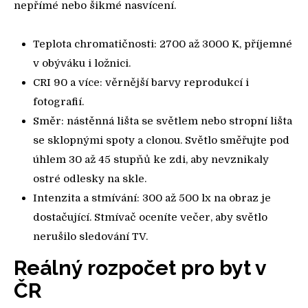
nepřímé nebo šikmé nasvícení.
Teplota chromatičnosti: 2700 až 3000 K, příjemné
v obýváku i ložnici.
CRI 90 a více: věrnější barvy reprodukcí i
fotografií.
Směr: nástěnná lišta se světlem nebo stropní lišta
se sklopnými spoty a clonou. Světlo směřujte pod
úhlem 30 až 45 stupňů ke zdi, aby nevznikaly
ostré odlesky na skle.
Intenzita a stmívání: 300 až 500 lx na obraz je
dostačující. Stmívač oceníte večer, aby světlo
nerušilo sledování TV.
Reálný rozpočet pro byt v
ČR