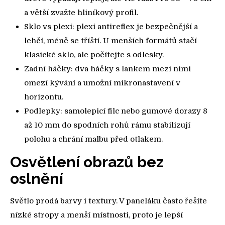
a větší zvažte hliníkový profil.
Sklo vs plexi: plexi antireflex je bezpečnější a
lehčí, méně se tříští. U menších formátů stačí
klasické sklo, ale počítejte s odlesky.
Zadní háčky: dva háčky s lankem mezi nimi
omezí kývání a umožní mikronastavení v
horizontu.
Podlepky: samolepicí filc nebo gumové dorazy 8
až 10 mm do spodních rohů rámu stabilizují
polohu a chrání malbu před otlakem.
Osvětlení obrazů bez
oslnění
Světlo prodá barvy i textury. V paneláku často řešíte
nízké stropy a menší místnosti, proto je lepší