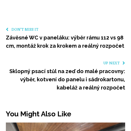
DON'T MISS IT
Závěsné WC v paneláku: výběr rámu 112 vs 98
cm, montáž krok za krokem a reálný rozpočet
UP NEXT
Sklopný psací stůl na zeď do malé pracovny:
výběr, kotvení do panelu i sádrokartonu,
kabeláž a reálný rozpočet
You Might Also Like