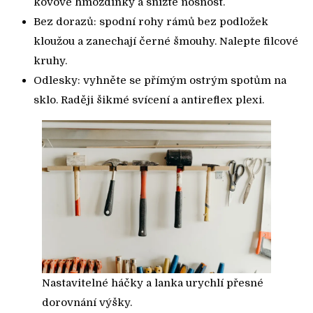
kovové hmoždinky a snižte nosnost.
Bez dorazů: spodní rohy rámů bez podložek
kloužou a zanechají černé šmouhy. Nalepte filcové
kruhy.
Odlesky: vyhněte se přímým ostrým spotům na
sklo. Raději šikmé svícení a antireflex plexi.
Nastavitelné háčky a lanka urychlí přesné
dorovnání výšky.