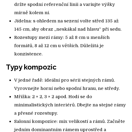
držte spodní referenční linii a variujte výšky
mírně kolem ní.
Jídelna: s ohledem na sezení volte střed 135 až
145 cm, aby obraz „neskákal nad hlavu“ při sedu.
Rozestupy mezi rámy: 5 až 8 cm u menších
formátů, 8 až 12 cm u větších. Důležitá je
konzistence.
Typy kompozic
V jedné řadě: ideální pro sérii stejných rámů.
Vyrovnejte horní nebo spodní hranu, ne středy.
Mřížka: 2 × 2, 3 × 2 apod. Hodí se do
minimalistických interiérů. Dbejte na stejné rámy
a přesné rozestupy.
Salonní kompozice: mix velikostí a rámů. Začněte
jedním dominantním rámem uprostřed a