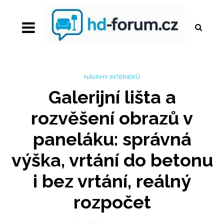
NÁVRHY INTERIÉRŮ
Galerijní lišta a
rozvěšení obrazů v
paneláku: správná
výška, vrtání do betonu
i bez vrtání, reálný
rozpočet