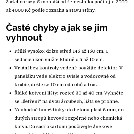
3 až 4 obrazy. S montáží od řemeslníka počítejte 2000
až 4000 Kč podle rozsahu a stavu stěny.
Časté chyby a jak se jim
vyhnout
Příliš vysoko: držte střed 145 až 150 cm. U
sedacích zón snižte klidně o 5 až 10 cm.
Vrtání bez kontroly vedení: použijte detektor. V
paneláku vede elektro svisle a vodorovně od
krabic, držte se 10 cm od rohů a tras.
Řídké kotvení lišty: rozteč 30 až 40 cm. Vyhněte
se „šetření“ na dvou šroubech, lišta se prohne.
Nevhodné hmoždinky: do betonu plast 6 mm, do
dutých stropů kovové rozpěrné nebo chemická
kotva. Do sádrokartonu používejte šnekové