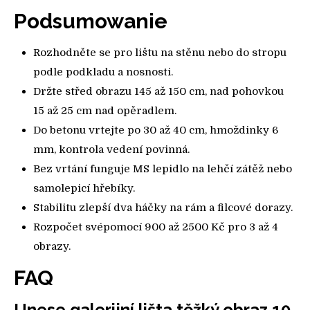
Podsumowanie
Rozhodněte se pro lištu na stěnu nebo do stropu
podle podkladu a nosnosti.
Držte střed obrazu 145 až 150 cm, nad pohovkou
15 až 25 cm nad opěradlem.
Do betonu vrtejte po 30 až 40 cm, hmoždinky 6
mm, kontrola vedení povinná.
Bez vrtání funguje MS lepidlo na lehčí zátěž nebo
samolepicí hřebíky.
Stabilitu zlepší dva háčky na rám a filcové dorazy.
Rozpočet svépomocí 900 až 2500 Kč pro 3 až 4
obrazy.
FAQ
Unese galerijní lišta těžký obraz 10