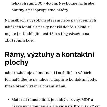
lehkých rámů 30 × 40 cm. Nevhodné na hrubé
omítky a paropropustné nátěry.
Na malbách s vysokým otěrem nebo na vápenných
nátěrech lepidla a pásky nedrží dobře. Pokud si
nejste jistí, udělejte test 48 h s 1 kg závažím na
zkušebním kusu.
Rámy, výztuhy a kontaktní
plochy
Rám rozhoduje o hmotnosti i stabilitě. U větších
formátů dbejte na tuhost a doplňte kontaktní body,
které brání viklání a chrání stěnu.
Materiál rámu: hliník je lehký a rovný, MDF a
dřevo vypadají tepleji, ale víc váží. Pro 50 × 70 cm