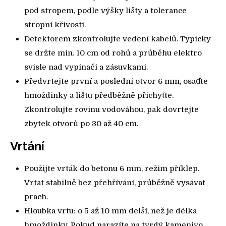
pod stropem, podle výšky lišty a tolerance
stropní křivosti.
Detektorem zkontrolujte vedení kabelů. Typicky
se držte min. 10 cm od rohů a průběhu elektro
svisle nad vypínači a zásuvkami.
Předvrtejte první a poslední otvor 6 mm, osaďte
hmoždinky a lištu předběžně přichyťte.
Zkontrolujte rovinu vodováhou, pak dovrtejte
zbytek otvorů po 30 až 40 cm.
Vrtání
Použijte vrták do betonu 6 mm, režim příklep.
Vrtat stabilně bez přehřívání, průběžně vysávat
prach.
Hloubka vrtu: o 5 až 10 mm delší, než je délka
hmoždinky. Pokud narazíte na tvrdý kamenivo,