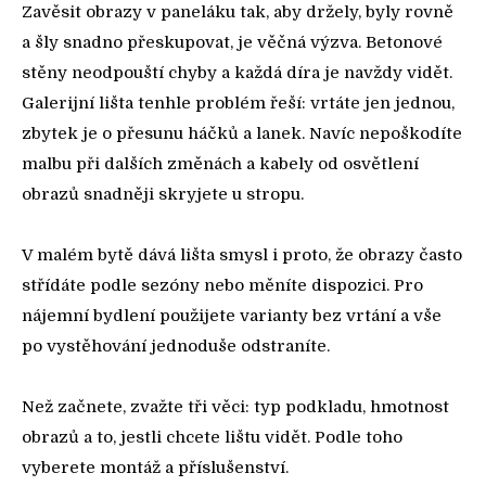
Zavěsit obrazy v paneláku tak, aby držely, byly rovně
a šly snadno přeskupovat, je věčná výzva. Betonové
stěny neodpouští chyby a každá díra je navždy vidět.
Galerijní lišta tenhle problém řeší: vrtáte jen jednou,
zbytek je o přesunu háčků a lanek. Navíc nepoškodíte
malbu při dalších změnách a kabely od osvětlení
obrazů snadněji skryjete u stropu.
V malém bytě dává lišta smysl i proto, že obrazy často
střídáte podle sezóny nebo měníte dispozici. Pro
nájemní bydlení použijete varianty bez vrtání a vše
po vystěhování jednoduše odstraníte.
Než začnete, zvažte tři věci: typ podkladu, hmotnost
obrazů a to, jestli chcete lištu vidět. Podle toho
vyberete montáž a příslušenství.