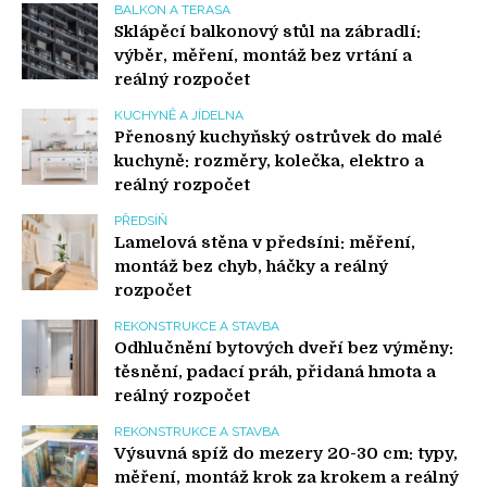
BALKON A TERASA
Sklápěcí balkonový stůl na zábradlí:
výběr, měření, montáž bez vrtání a
reálný rozpočet
KUCHYNĚ A JÍDELNA
Přenosný kuchyňský ostrůvek do malé
kuchyně: rozměry, kolečka, elektro a
reálný rozpočet
PŘEDSÍŇ
Lamelová stěna v předsíni: měření,
montáž bez chyb, háčky a reálný
rozpočet
REKONSTRUKCE A STAVBA
Odhlučnění bytových dveří bez výměny:
těsnění, padací práh, přidaná hmota a
reálný rozpočet
REKONSTRUKCE A STAVBA
Výsuvná spíž do mezery 20-30 cm: typy,
měření, montáž krok za krokem a reálný