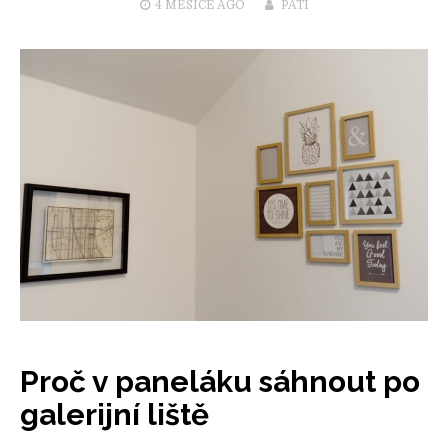
4 MĚSÍCE
AGO
PATI
Proč v paneláku sáhnout po
galerijní liště