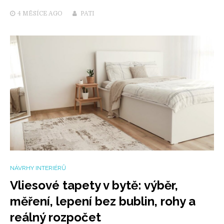
4 MĚSÍCE
AGO
PATI
NÁVRHY INTERIÉRŮ
Vliesové tapety v bytě: výběr,
měření, lepení bez bublin, rohy a
reálný rozpočet