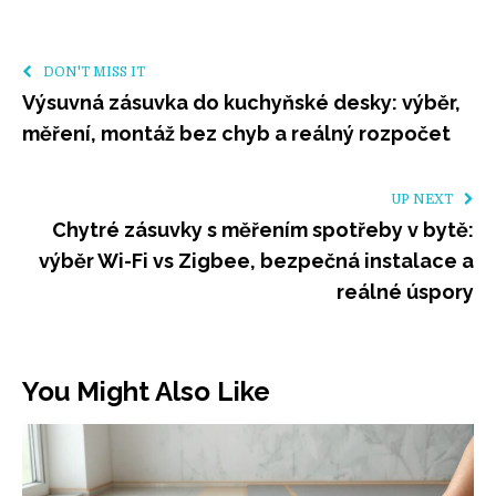
DON'T MISS IT
Výsuvná zásuvka do kuchyňské desky: výběr,
měření, montáž bez chyb a reálný rozpočet
UP NEXT
Chytré zásuvky s měřením spotřeby v bytě:
výběr Wi-Fi vs Zigbee, bezpečná instalace a
reálné úspory
You Might Also Like