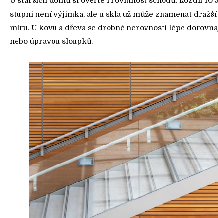
U starších domů si ověřte i rovinnost schodů. Rozdíl 10
stupni není výjimka, ale u skla už může znamenat dražší
míru. U kovu a dřeva se drobné nerovnosti lépe dorovna
nebo úpravou sloupků.