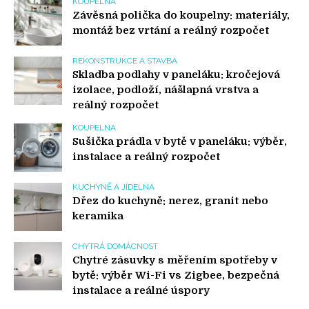
KOUPELNA
Závěsná polička do koupelny: materiály,
montáž bez vrtání a reálný rozpočet
REKONSTRUKCE A STAVBA
Skladba podlahy v paneláku: kročejová
izolace, podloží, nášlapná vrstva a
reálný rozpočet
KOUPELNA
Sušička prádla v bytě v paneláku: výběr,
instalace a reálný rozpočet
KUCHYNĚ A JÍDELNA
Dřez do kuchyně: nerez, granit nebo
keramika
CHYTRÁ DOMÁCNOST
Chytré zásuvky s měřením spotřeby v
bytě: výběr Wi-Fi vs Zigbee, bezpečná
instalace a reálné úspory