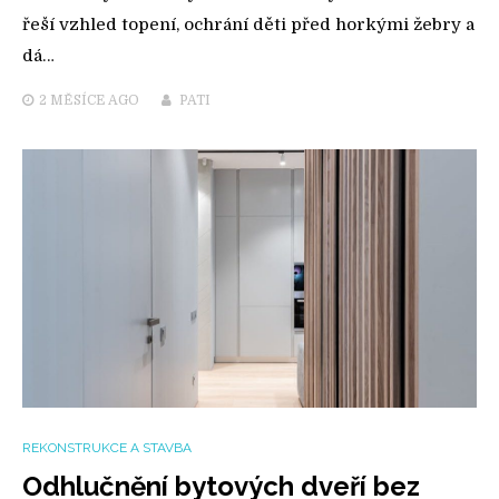
řeší vzhled topení, ochrání děti před horkými žebry a
dá…
2 MĚSÍCE
AGO
PATI
REKONSTRUKCE A STAVBA
Odhlučnění bytových dveří bez