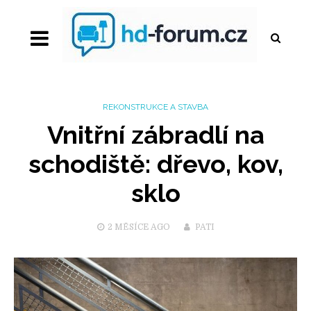
REKONSTRUKCE A STAVBA
Vnitřní zábradlí na
schodiště: dřevo, kov,
sklo
2 MĚSÍCE
AGO
PATI