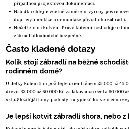
případnou projektovou dokumentaci.
Nabídku chtějte včetně zaměření, výroby, povrchové
dopravy, montáže a demontáže původního zábradlí.
Nešetřete na kotvení. Právě kotvení rozhoduje o tom
zábradlí dlouhodobě bezpečné.
Často kladené dotazy
Kolik stojí zábradlí na běžné schodišt
rodinném domě?
U délky kolem 5 m počítejte orientačně s 25 000 až 45 
dřevo, 32 000 až 60 000 Kč za lakovanou ocel a 60 000 a
sklo. Složitější lomy, podesty a atypické kotvení cenu zvy
Je lepší kotvit zábradlí shora, nebo z
Kotvení shora je jednodušší, ale může ubrat několik cen