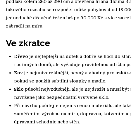
podlaží kolem 260 až 290 cm a otevřená hrana dlouhá 3 a
takového rozsahu se rozpočet může pohybovat od 18 00
jednoduché dřevěné řešení až po 90 000 Kč a více za ce
zábradlí na míru.
Ve zkratce
Dřevo
je nejteplejší na dotek a dobře se hodí do star
rodinných domů, ale vyžaduje pravidelnou údržbu p
Kov
je nejuniverzálnější, pevný a vhodný pro úzká s
pokud se použijí subtilní sloupky a madlo.
Sklo
působí nejvzdušněji, ale je nejdražší a musí být
navržené jako bezpečnostní vrstvené sklo.
Při návrhu počítejte nejen s cenou materiálu, ale tak
zaměřením, výrobou na míru, dopravou, kotvením a
úpravami schodnic nebo stěn.