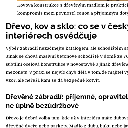
Kovová konstrukce s dřevěným madlem je praktic
kompromis mezi pevností, cenou a příjemným dot
Dřevo, kov a sklo: co se v čes
interiérech osvědčuje
Výběr zábradlí nezačínejte katalogem, ale schodištěm 
Jinak se chová masivní betonové schodiště v domě ze 70. 
subtilní ocelová konstrukce v novostavbě a jinak dřevěn
mezonetu. V praxi se nejvíc chyb dělá v tom, že majitel 
vzor, ale neřeší, kam se dá bezpečně kotvit.
Dřevěné zábradlí: příjemné, opravitel
ne úplně bezúdržbové
Dřevo je dobrá volba tam, kde už v interiéru máte dubov
dřevěné dveře nebo parkety. Madlo z dubu, buku nebo ja