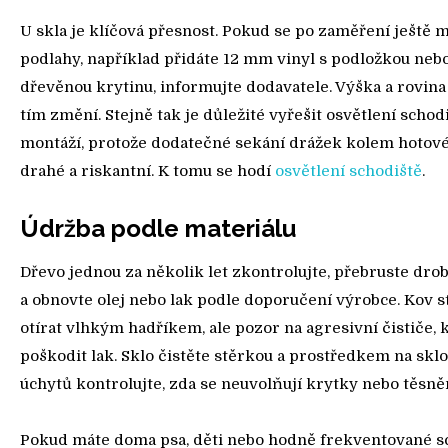
U skla je klíčová přesnost. Pokud se po zaměření ještě 
podlahy, například přidáte 12 mm vinyl s podložkou ne
dřevěnou krytinu, informujte dodavatele. Výška a rovina
tím změní. Stejně tak je důležité vyřešit osvětlení schod
montáží, protože dodatečné sekání drážek kolem hotové
drahé a riskantní. K tomu se hodí
osvětlení schodiště
.
Údržba podle materiálu
Dřevo jednou za několik let zkontrolujte, přebruste dr
a obnovte olej nebo lak podle doporučení výrobce. Kov s
otírat vlhkým hadříkem, ale pozor na agresivní čističe,
poškodit lak. Sklo čistěte stěrkou a prostředkem na skl
úchytů kontrolujte, zda se neuvolňují krytky nebo těsněn
Pokud máte doma psa, děti nebo hodně frekventované s