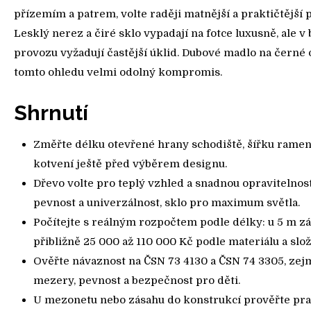
přízemím a patrem, volte raději matnější a praktičtější 
Lesklý nerez a čiré sklo vypadají na fotce luxusně, ale 
provozu vyžadují častější úklid. Dubové madlo na černé o
tomto ohledu velmi odolný kompromis.
Shrnutí
Změřte délku otevřené hrany schodiště, šířku ramen
kotvení ještě před výběrem designu.
Dřevo volte pro teplý vzhled a snadnou opravitelnost
pevnost a univerzálnost, sklo pro maximum světla.
Počítejte s reálným rozpočtem podle délky: u 5 m zá
přibližně 25 000 až 110 000 Kč podle materiálu a složi
Ověřte návaznost na ČSN 73 4130 a ČSN 74 3305, zej
mezery, pevnost a bezpečnost pro děti.
U mezonetu nebo zásahu do konstrukcí prověřte pra