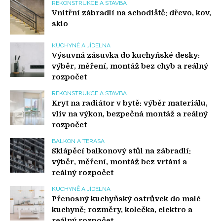
REKONSTRUKCE A STAVBA
Vnitřní zábradlí na schodiště: dřevo, kov,
sklo
KUCHYNĚ A JÍDELNA
Výsuvná zásuvka do kuchyňské desky:
výběr, měření, montáž bez chyb a reálný
rozpočet
REKONSTRUKCE A STAVBA
Kryt na radiátor v bytě: výběr materiálu,
vliv na výkon, bezpečná montáž a reálný
rozpočet
BALKON A TERASA
Sklápěcí balkonový stůl na zábradlí:
výběr, měření, montáž bez vrtání a
reálný rozpočet
KUCHYNĚ A JÍDELNA
Přenosný kuchyňský ostrůvek do malé
kuchyně: rozměry, kolečka, elektro a
reálný rozpočet