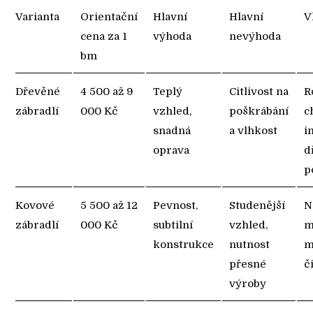
Varianta
Orientační
Hlavní
Hlavní
V
cena za 1
výhoda
nevýhoda
bm
Dřevěné
4 500 až 9
Teplý
Citlivost na
R
zábradlí
000 Kč
vzhled,
poškrábání
c
snadná
a vlhkost
i
oprava
d
p
Kovové
5 500 až 12
Pevnost,
Studenější
N
zábradlí
000 Kč
subtilní
vzhled,
m
konstrukce
nutnost
m
přesné
č
výroby