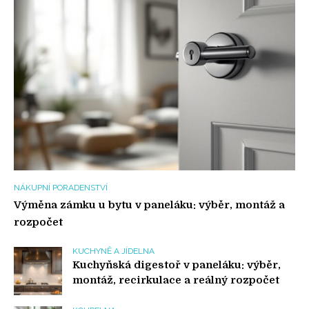
NÁKUPNÍ PORADENSTVÍ
Výměna zámku u bytu v paneláku: výběr, montáž a
rozpočet
KUCHYNĚ A JÍDELNA
Kuchyňská digestoř v paneláku: výběr,
montáž, recirkulace a reálný rozpočet