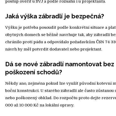
postup ověřit u SVJ a podle rozsahu i u projektanta.
Jaká výška zábradlí je bezpečná?
Výšku je potřeba posoudit podle konkrétní situace a pla
obytných domech se běžně navrhuje tak, aby zábradlí b
chránilo proti pádu a odpovídalo požadavkům ČSN 74 33
návrh by měl potvrdit dodavatel nebo projektant.
Dá se nové zábradlí namontovat bez
poškození schodů?
Někdy ano, zejména pokud lze využít původní kotevní m
boční konstrukci. U starého zábradlí ale často zůstanou d
nebo poškozený obklad. Do rozpočtu proto dejte rezerv
000 až 10 000 Kč na lokální opravy.