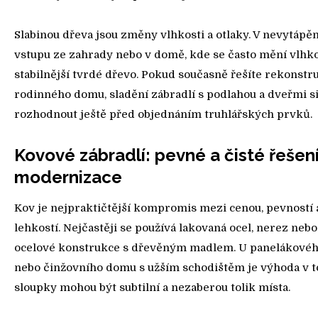
Slabinou dřeva jsou změny vlhkosti a otlaky. V nevytápěn
vstupu ze zahrady nebo v domě, kde se často mění vlhkos
stabilnější tvrdé dřevo. Pokud současně řešíte rekonstr
rodinného domu, sladění zábradlí s podlahou a dveřmi s
rozhodnout ještě před objednáním truhlářských prvků.
Kovové zábradlí: pevné a čisté řešen
modernizace
Kov je nejpraktičtější kompromis mezi cenou, pevností a
lehkostí. Nejčastěji se používá lakovaná ocel, nerez ne
ocelové konstrukce s dřevěným madlem. U panelákové
nebo činžovního domu s užším schodištěm je výhoda v t
sloupky mohou být subtilní a nezaberou tolik místa.