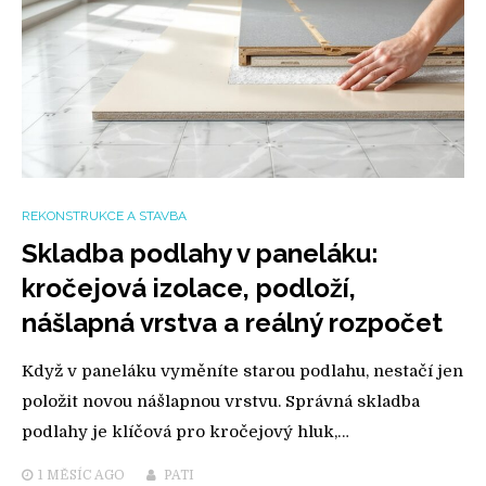
REKONSTRUKCE A STAVBA
Skladba podlahy v paneláku:
kročejová izolace, podloží,
nášlapná vrstva a reálný rozpočet
Když v paneláku vyměníte starou podlahu, nestačí jen
položit novou nášlapnou vrstvu. Správná skladba
podlahy je klíčová pro kročejový hluk,…
1 MĚSÍC
AGO
PATI