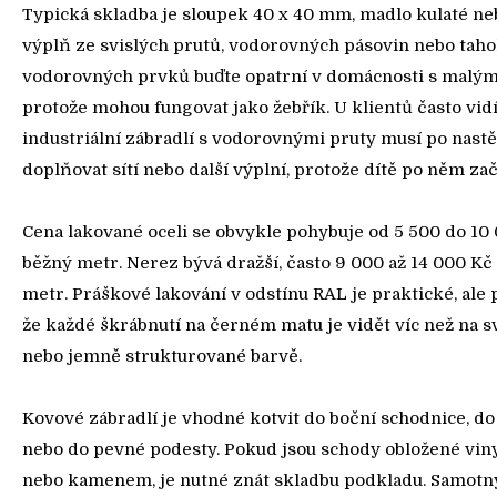
Typická skladba je sloupek 40 x 40 mm, madlo kulaté ne
výplň ze svislých prutů, vodorovných pásovin nebo taho
vodorovných prvků buďte opatrní v domácnosti s malým
protože mohou fungovat jako žebřík. U klientů často vid
industriální zábradlí s vodorovnými pruty musí po nast
doplňovat sítí nebo další výplní, protože dítě po něm zač
Cena lakované oceli se obvykle pohybuje od 5 500 do 10
běžný metr. Nerez bývá dražší, často 9 000 až 14 000 Kč
metr. Práškové lakování v odstínu RAL je praktické, ale p
že každé škrábnutí na černém matu je vidět víc než na s
nebo jemně strukturované barvě.
Kovové zábradlí je vhodné kotvit do boční schodnice, do
nebo do pevné podesty. Pokud jsou schody obložené vi
nebo kamenem, je nutné znát skladbu podkladu. Samotn