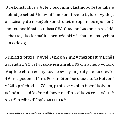
U rekonstrukce v bytě v osobním vlastnictví řešte také 
Pokud je schodiště uvnitř mezonetového bytu, obvykle jde
ale zásahy do nosných konstrukcí, stropu nebo společný
mohou podléhat souhlasu SVJ. Stavební zákon a provádě
neberte jako formalitu, protože při zásahu do nosných p
jen o design.
Příklad z praxe: v bytě 3+kk o 82 m2 v mezonetu v Brně
zábradlí z 90. let vysoké jen zhruba 85 cm a mělo vodor
Majitelé chtěli černý kov se svislými pruty, délka otevře
4,6 m a podesta 1,1 m. Po zaměření se ukázalo, že kotven
zúžilo průchod na 78 cm, proto se zvolilo boční kotvení 
schodnice a dřevěné dubové madlo. Celková cena včetn
starého zábradlí byla 48 000 Kč.