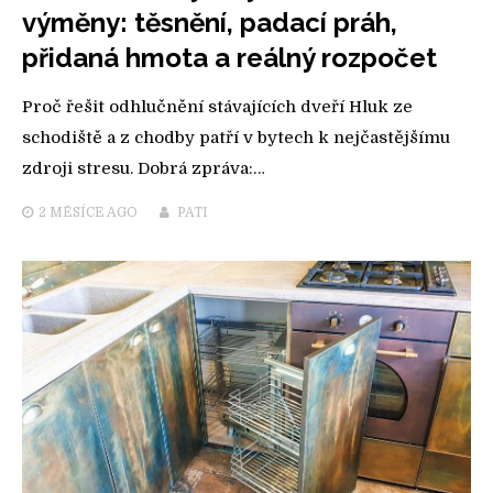
výměny: těsnění, padací práh,
přidaná hmota a reálný rozpočet
Proč řešit odhlučnění stávajících dveří Hluk ze
schodiště a z chodby patří v bytech k nejčastějšímu
zdroji stresu. Dobrá zpráva:…
2 MĚSÍCE
AGO
PATI