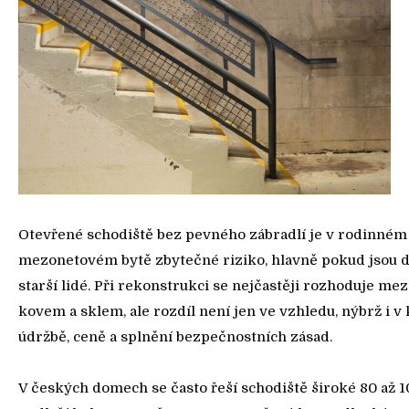
Otevřené schodiště bez pevného zábradlí je v rodinném
mezonetovém bytě zbytečné riziko, hlavně pokud jsou 
starší lidé. Při rekonstrukci se nejčastěji rozhoduje me
kovem a sklem, ale rozdíl není jen ve vzhledu, nýbrž i v 
údržbě, ceně a splnění bezpečnostních zásad.
V českých domech se často řeší schodiště široké 80 až 