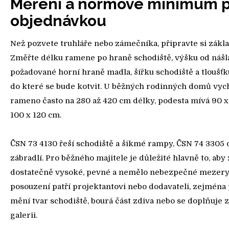
Měření a normové minimum 
objednávkou
Než pozvete truhláře nebo zámečníka, připravte si zákl
Změřte délku ramene po hraně schodiště, výšku od nášl
požadované horní hraně madla, šířku schodiště a tloušťk
do které se bude kotvit. U běžných rodinných domů vyc
rameno často na 280 až 420 cm délky, podesta mívá 90 
100 x 120 cm.
ČSN 73 4130 řeší schodiště a šikmé rampy, ČSN 74 3305
zábradlí. Pro běžného majitele je důležité hlavně to, aby 
dostatečně vysoké, pevné a nemělo nebezpečné mezery
posouzení patří projektantovi nebo dodavateli, zejména
mění tvar schodiště, bourá část zdiva nebo se doplňuje z
galerii.