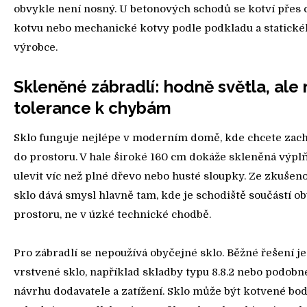
obvykle není nosný. U betonových schodů se kotví přes
kotvu nebo mechanické kotvy podle podkladu a statick
výrobce.
Skleněné zábradlí: hodně světla, ale
tolerance k chybám
Sklo funguje nejlépe v moderním domě, kde chcete zac
do prostoru. V hale široké 160 cm dokáže skleněná výpl
ulevit víc než plné dřevo nebo husté sloupky. Ze zkušeno
sklo dává smysl hlavně tam, kde je schodiště součástí o
prostoru, ne v úzké technické chodbě.
Pro zábradlí se nepoužívá obyčejné sklo. Běžné řešení j
vrstvené sklo, například skladby typu 8.8.2 nebo podobn
návrhu dodavatele a zatížení. Sklo může být kotvené bo