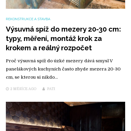
REKONSTRUKCE A STAVBA
Výsuvná spíž do mezery 20-30 cm:
typy, měření, montáž krok za
krokem a reálný rozpočet
Proč výsuvná spíž do úzké mezery dává smysl V
panelákových kuchyních často zbyde mezera 20-30
cm, se kterou si nikdo…
2 MĚSÍCE
AGO
PATI