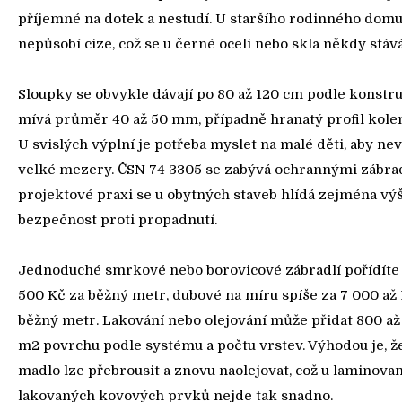
příjemné na dotek a nestudí. U staršího rodinného domu
nepůsobí cize, což se u černé oceli nebo skla někdy stává
Sloupky se obvykle dávají po 80 až 120 cm podle konstr
mívá průměr 40 až 50 mm, případně hranatý profil kol
U svislých výplní je potřeba myslet na malé děti, aby nev
velké mezery. ČSN 74 3305 se zabývá ochrannými zábrad
projektové praxi se u obytných staveb hlídá zejména vý
bezpečnost proti propadnutí.
Jednoduché smrkové nebo borovicové zábradlí pořídíte
500 Kč za běžný metr, dubové na míru spíše za 7 000 až 
běžný metr. Lakování nebo olejování může přidat 800 až
m2 povrchu podle systému a počtu vrstev. Výhodou je, 
madlo lze přebrousit a znovu naolejovat, což u laminova
lakovaných kovových prvků nejde tak snadno.