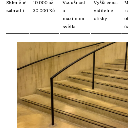
Skleněné
10 000 až
Vzdušnost
Vyšší cena,
M
zábradlí
20 000 Kč
a
viditelné
r
maximum
otisky
o
světla
ú