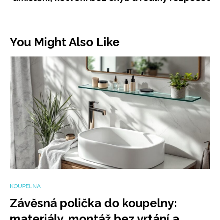
You Might Also Like
KOUPELNA
Závěsná polička do koupelny:
materiály, montáž bez vrtání a