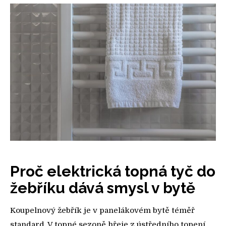
Proč elektrická topná tyč do
žebříku dává smysl v bytě
Koupelnový žebřík je v panelákovém bytě téměř
standard. V topné sezoně hřeje z ústředního topení,