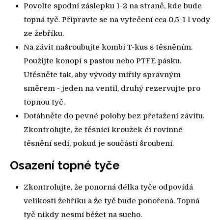
Povolte spodní záslepku 1-2 na straně, kde bude
topná tyč. Připravte se na vytečení cca 0,5-1 l vody
ze žebříku.
Na závit našroubujte kombi T-kus s těsněním.
Použijte konopí s pastou nebo PTFE pásku.
Utěsněte tak, aby vývody mířily správným
směrem - jeden na ventil, druhý rezervujte pro
topnou tyč.
Dotáhněte do pevné polohy bez přetažení závitu.
Zkontrolujte, že těsnící kroužek či rovinné
těsnění sedí, pokud je součástí šroubení.
Osazení topné tyče
Zkontrolujte, že ponorná délka tyče odpovídá
velikosti žebříku a že tyč bude ponořená. Topná
tyč nikdy nesmí běžet na sucho.