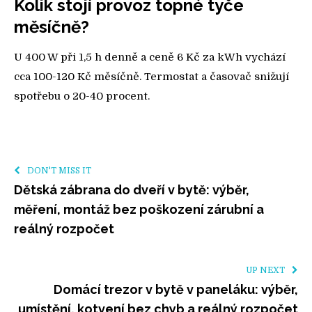
Kolik stojí provoz topné tyče
měsíčně?
U 400 W při 1,5 h denně a ceně 6 Kč za kWh vychází
cca 100-120 Kč měsíčně. Termostat a časovač snižují
spotřebu o 20-40 procent.
DON'T MISS IT
Dětská zábrana do dveří v bytě: výběr,
měření, montáž bez poškození zárubní a
reálný rozpočet
UP NEXT
Domácí trezor v bytě v paneláku: výběr,
umístění, kotvení bez chyb a reálný rozpočet