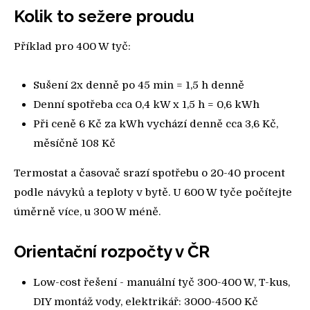
Kolik to sežere proudu
Příklad pro 400 W tyč:
Sušení 2x denně po 45 min = 1,5 h denně
Denní spotřeba cca 0,4 kW x 1,5 h = 0,6 kWh
Při ceně 6 Kč za kWh vychází denně cca 3,6 Kč,
měsíčně 108 Kč
Termostat a časovač srazí spotřebu o 20-40 procent
podle návyků a teploty v bytě. U 600 W tyče počítejte
úměrně více, u 300 W méně.
Orientační rozpočty v ČR
Low-cost řešení - manuální tyč 300-400 W, T-kus,
DIY montáž vody, elektrikář: 3000-4500 Kč