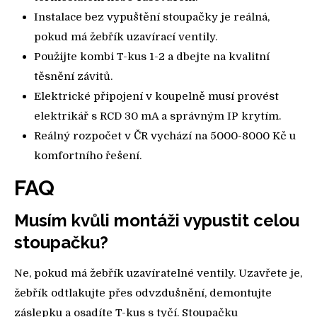
Instalace bez vypuštění stoupačky je reálná,
pokud má žebřík uzavírací ventily.
Použijte kombi T-kus 1-2 a dbejte na kvalitní
těsnění závitů.
Elektrické připojení v koupelně musí provést
elektrikář s RCD 30 mA a správným IP krytím.
Reálný rozpočet v ČR vychází na 5000-8000 Kč u
komfortního řešení.
FAQ
Musím kvůli montáži vypustit celou
stoupačku?
Ne, pokud má žebřík uzavíratelné ventily. Uzavřete je,
žebřík odtlakujte přes odvzdušnění, demontujte
záslepku a osadíte T-kus s tyčí. Stoupačku