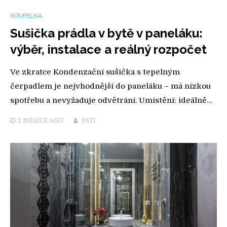
KOUPELNA
Sušička prádla v bytě v paneláku:
výběr, instalace a reálný rozpočet
Ve zkratce Kondenzační sušička s tepelným
čerpadlem je nejvhodnější do paneláku – má nízkou
spotřebu a nevyžaduje odvětrání. Umístění: ideálně…
2 MĚSÍCE
AGO
PATI