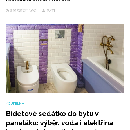
5 MĚSÍCŮ
AGO
PATI
KOUPELNA
Bidetové sedátko do bytu v
paneláku: výběr, voda i elektřina