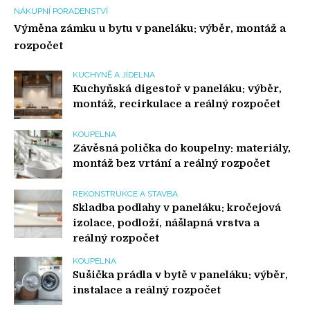
NÁKUPNÍ PORADENSTVÍ
Výměna zámku u bytu v paneláku: výběr, montáž a
rozpočet
KUCHYNĚ A JÍDELNA
Kuchyňská digestoř v paneláku: výběr,
montáž, recirkulace a reálný rozpočet
KOUPELNA
Závěsná polička do koupelny: materiály,
montáž bez vrtání a reálný rozpočet
REKONSTRUKCE A STAVBA
Skladba podlahy v paneláku: kročejová
izolace, podloží, nášlapná vrstva a
reálný rozpočet
KOUPELNA
Sušička prádla v bytě v paneláku: výběr,
instalace a reálný rozpočet