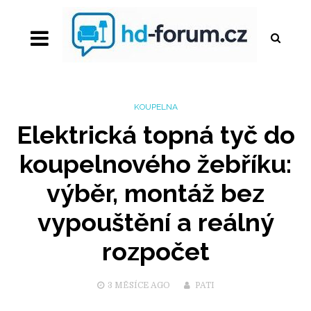
KOUPELNA
Elektrická topná tyč do
koupelnového žebříku:
výběr, montáž bez
vypouštění a reálný
rozpočet
3 MĚSÍCE
AGO
PATI