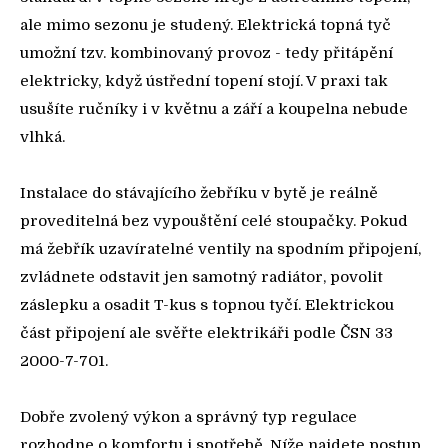
ale mimo sezonu je studený. Elektrická topná tyč
umožní tzv. kombinovaný provoz - tedy přitápění
elektricky, když ústřední topení stojí. V praxi tak
usušíte ručníky i v květnu a září a koupelna nebude
vlhká.
Instalace do stávajícího žebříku v bytě je reálně
proveditelná bez vypouštění celé stoupačky. Pokud
má žebřík uzavíratelné ventily na spodním připojení,
zvládnete odstavit jen samotný radiátor, povolit
záslepku a osadit T-kus s topnou tyčí. Elektrickou
část připojení ale svěřte elektrikáři podle ČSN 33
2000-7-701.
Dobře zvolený výkon a správný typ regulace
rozhodne o komfortu i spotřebě. Níže najdete postup