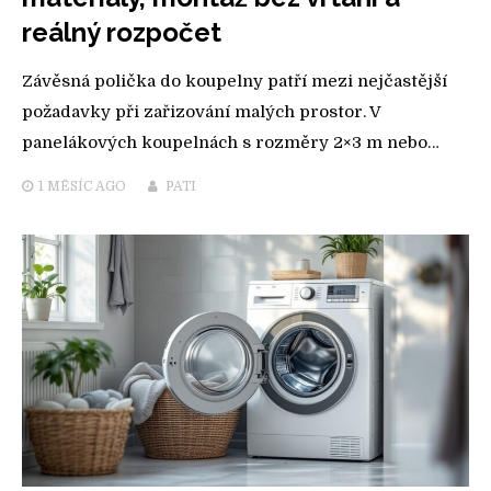
reálný rozpočet
Závěsná polička do koupelny patří mezi nejčastější
požadavky při zařizování malých prostor. V
panelákových koupelnách s rozměry 2×3 m nebo…
1 MĚSÍC
AGO
PATI