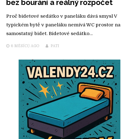
bez bourání a reálný rozpočet
Proč bidetové sedátko v paneláku dává smysl V
typickém bytě v paneláku nemívá WC prostor na
samostatný bidet. Bidetové sedátko…
6 MĚSÍCŮ
AGO
PATI