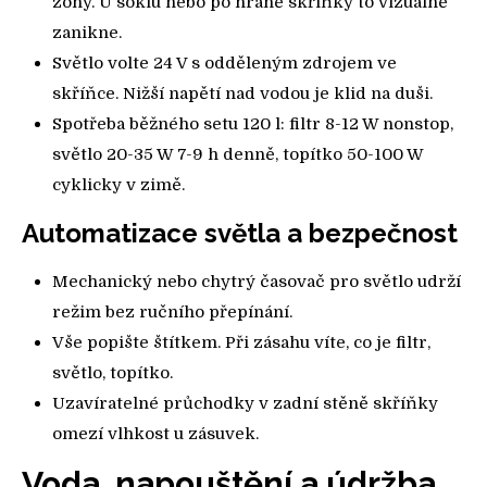
zóny. U soklu nebo po hraně skříňky to vizuálně
zanikne.
Světlo volte 24 V s odděleným zdrojem ve
skříňce. Nižší napětí nad vodou je klid na duši.
Spotřeba běžného setu 120 l: filtr 8-12 W nonstop,
světlo 20-35 W 7-9 h denně, topítko 50-100 W
cyklicky v zimě.
Automatizace světla a bezpečnost
Mechanický nebo chytrý časovač pro světlo udrží
režim bez ručního přepínání.
Vše popište štítkem. Při zásahu víte, co je filtr,
světlo, topítko.
Uzavíratelné průchodky v zadní stěně skříňky
omezí vlhkost u zásuvek.
Voda, napouštění a údržba