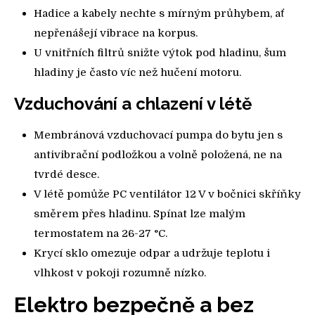
Hadice a kabely nechte s mírným průhybem, ať
nepřenášejí vibrace na korpus.
U vnitřních filtrů snižte výtok pod hladinu, šum
hladiny je často víc než hučení motoru.
Vzduchování a chlazení v létě
Membránová vzduchovací pumpa do bytu jen s
antivibrační podložkou a volně položená, ne na
tvrdé desce.
V létě pomůže PC ventilátor 12 V v bočnici skříňky
směrem přes hladinu. Spínat lze malým
termostatem na 26-27 °C.
Krycí sklo omezuje odpar a udržuje teplotu i
vlhkost v pokoji rozumně nízko.
Elektro bezpečně a bez