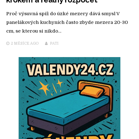
Proč výsuvná spíž do úzké mezery dává smysl V
panelákových kuchyních často zbyde mezera 20-30
cm, se kterou si nikdo…
2 MĚSÍCE
AGO
PATI