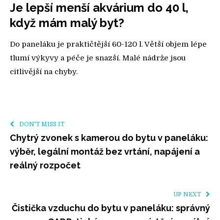
Je lepší menší akvárium do 40 l,
když mám malý byt?
Do paneláku je praktičtější 60-120 l. Větší objem lépe
tlumí výkyvy a péče je snazší. Malé nádrže jsou
citlivější na chyby.
DON'T MISS IT
Chytrý zvonek s kamerou do bytu v paneláku:
výběr, legální montáž bez vrtání, napájení a
reálný rozpočet
UP NEXT
Čistička vzduchu do bytu v paneláku: správný