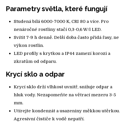
Parametry světla, které fungují
Studená bílá 6000-7000 K, CRI 80 a více. Pro
nenáročné rostliny stačí 0,3-0,6 W/l LED.
Svítit 7-9 h denně. Delší doba často přidá řasy, ne
výkon rostlin.
LED profily s krytkou a IP44 zamezí korozi a
zkratům od odparu.
Krycí sklo a odpar
Krycí sklo drží vlhkost uvnitř, snižuje odpar a
hluk vody. Nezapomeňte na větrací mezeru 3-5
mm.
Utírejte kondenzát a usazeniny měkkou utěrkou.
Agresivní čističe k vodě nepatří.