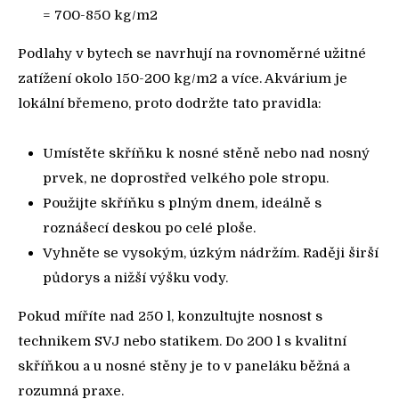
= 700-850 kg/m2
Podlahy v bytech se navrhují na rovnoměrné užitné
zatížení okolo 150-200 kg/m2 a více. Akvárium je
lokální břemeno, proto dodržte tato pravidla:
Umístěte skříňku k nosné stěně nebo nad nosný
prvek, ne doprostřed velkého pole stropu.
Použijte skříňku s plným dnem, ideálně s
roznášecí deskou po celé ploše.
Vyhněte se vysokým, úzkým nádržím. Raději širší
půdorys a nižší výšku vody.
Pokud míříte nad 250 l, konzultujte nosnost s
technikem SVJ nebo statikem. Do 200 l s kvalitní
skříňkou a u nosné stěny je to v paneláku běžná a
rozumná praxe.