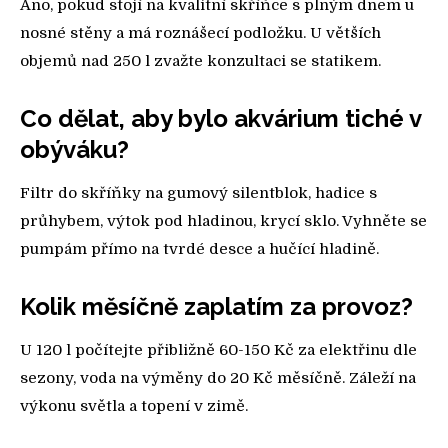
Ano, pokud stojí na kvalitní skříňce s plným dnem u
nosné stěny a má roznášecí podložku. U větších
objemů nad 250 l zvažte konzultaci se statikem.
Co dělat, aby bylo akvárium tiché v
obýváku?
Filtr do skříňky na gumový silentblok, hadice s
průhybem, výtok pod hladinou, krycí sklo. Vyhněte se
pumpám přímo na tvrdé desce a hučící hladině.
Kolik měsíčně zaplatím za provoz?
U 120 l počítejte přibližně 60-150 Kč za elektřinu dle
sezony, voda na výměny do 20 Kč měsíčně. Záleží na
výkonu světla a topení v zimě.