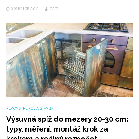
2 MĚSÍCE
AGO
PATI
REKONSTRUKCE A STAVBA
Výsuvná spíž do mezery 20-30 cm:
typy, měření, montáž krok za
krokem a reálný rozpočet