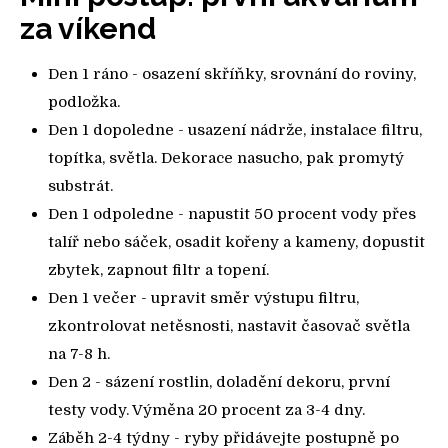
za víkend
Den 1 ráno - osazení skříňky, srovnání do roviny,
podložka.
Den 1 dopoledne - usazení nádrže, instalace filtru,
topítka, světla. Dekorace nasucho, pak promytý
substrát.
Den 1 odpoledne - napustit 50 procent vody přes
talíř nebo sáček, osadit kořeny a kameny, dopustit
zbytek, zapnout filtr a topení.
Den 1 večer - upravit směr výstupu filtru,
zkontrolovat netěsnosti, nastavit časovač světla
na 7-8 h.
Den 2 - sázení rostlin, doladění dekoru, první
testy vody. Výměna 20 procent za 3-4 dny.
Záběh 2-4 týdny - ryby přidávejte postupně po