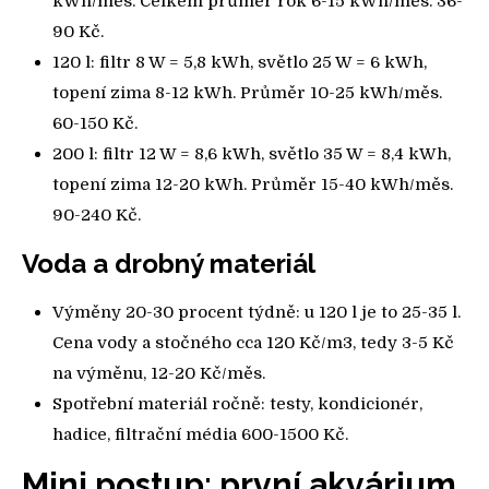
kWh/měs. Celkem průměr rok 6-15 kWh/měs. 36-
90 Kč.
120 l: filtr 8 W = 5,8 kWh, světlo 25 W = 6 kWh,
topení zima 8-12 kWh. Průměr 10-25 kWh/měs.
60-150 Kč.
200 l: filtr 12 W = 8,6 kWh, světlo 35 W = 8,4 kWh,
topení zima 12-20 kWh. Průměr 15-40 kWh/měs.
90-240 Kč.
Voda a drobný materiál
Výměny 20-30 procent týdně: u 120 l je to 25-35 l.
Cena vody a stočného cca 120 Kč/m3, tedy 3-5 Kč
na výměnu, 12-20 Kč/měs.
Spotřební materiál ročně: testy, kondicionér,
hadice, filtrační média 600-1500 Kč.
Mini postup: první akvárium