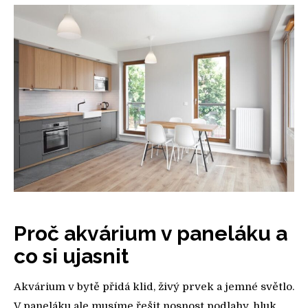
Proč akvárium v paneláku a
co si ujasnit
Akvárium v bytě přidá klid, živý prvek a jemné světlo.
V paneláku ale musíme řešit nosnost podlahy, hluk,