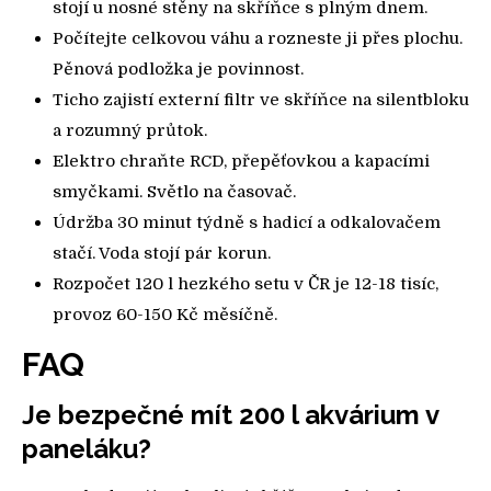
stojí u nosné stěny na skříňce s plným dnem.
Počítejte celkovou váhu a rozneste ji přes plochu.
Pěnová podložka je povinnost.
Ticho zajistí externí filtr ve skříňce na silentbloku
a rozumný průtok.
Elektro chraňte RCD, přepěťovkou a kapacími
smyčkami. Světlo na časovač.
Údržba 30 minut týdně s hadicí a odkalovačem
stačí. Voda stojí pár korun.
Rozpočet 120 l hezkého setu v ČR je 12-18 tisíc,
provoz 60-150 Kč měsíčně.
FAQ
Je bezpečné mít 200 l akvárium v
paneláku?