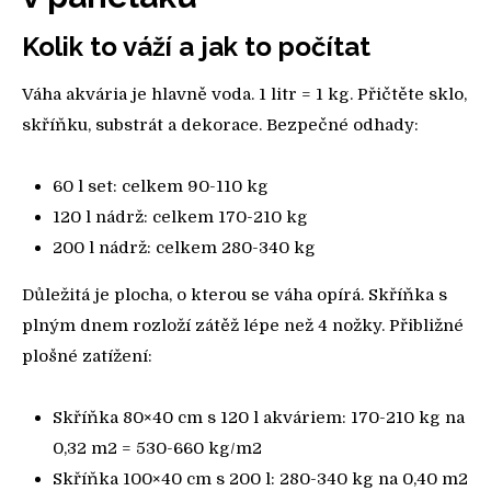
Kolik to váží a jak to počítat
Váha akvária je hlavně voda. 1 litr = 1 kg. Přičtěte sklo,
skříňku, substrát a dekorace. Bezpečné odhady:
60 l set: celkem 90-110 kg
120 l nádrž: celkem 170-210 kg
200 l nádrž: celkem 280-340 kg
Důležitá je plocha, o kterou se váha opírá. Skříňka s
plným dnem rozloží zátěž lépe než 4 nožky. Přibližné
plošné zatížení:
Skříňka 80×40 cm s 120 l akváriem: 170-210 kg na
0,32 m2 = 530-660 kg/m2
Skříňka 100×40 cm s 200 l: 280-340 kg na 0,40 m2