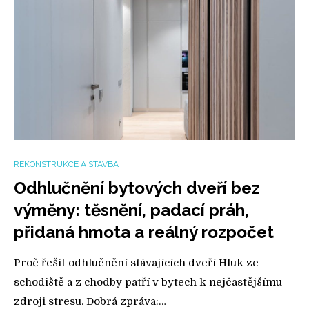
REKONSTRUKCE A STAVBA
Odhlučnění bytových dveří bez
výměny: těsnění, padací práh,
přidaná hmota a reálný rozpočet
Proč řešit odhlučnění stávajících dveří Hluk ze
schodiště a z chodby patří v bytech k nejčastějšímu
zdroji stresu. Dobrá zpráva:…