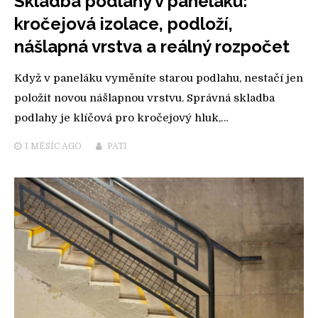
Skladba podlahy v paneláku:
kročejová izolace, podloží,
nášlapná vrstva a reálný rozpočet
Když v paneláku vyměníte starou podlahu, nestačí jen
položit novou nášlapnou vrstvu. Správná skladba
podlahy je klíčová pro kročejový hluk,…
1 MĚSÍC
AGO
PATI