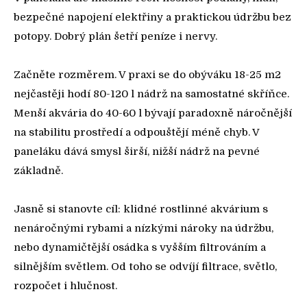
bezpečné napojení elektřiny a praktickou údržbu bez
potopy. Dobrý plán šetří peníze i nervy.
Začněte rozměrem. V praxi se do obýváku 18-25 m2
nejčastěji hodí 80-120 l nádrž na samostatné skříňce.
Menší akvária do 40-60 l bývají paradoxně náročnější
na stabilitu prostředí a odpouštějí méně chyb. V
paneláku dává smysl širší, nižší nádrž na pevné
základně.
Jasně si stanovte cíl: klidné rostlinné akvárium s
nenáročnými rybami a nízkými nároky na údržbu,
nebo dynamičtější osádka s vyšším filtrováním a
silnějším světlem. Od toho se odvíjí filtrace, světlo,
rozpočet i hlučnost.