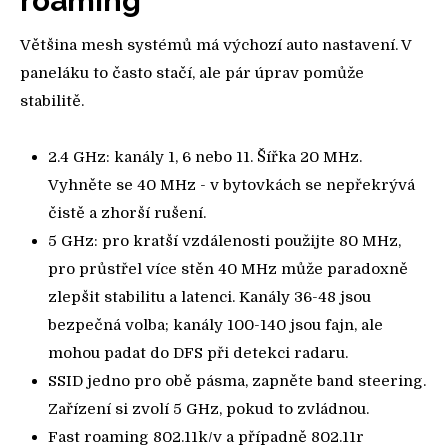
roaming
Většina mesh systémů má výchozí auto nastavení. V
paneláku to často stačí, ale pár úprav pomůže
stabilitě.
2.4 GHz: kanály 1, 6 nebo 11. Šířka 20 MHz.
Vyhněte se 40 MHz - v bytovkách se nepřekrývá
čistě a zhorší rušení.
5 GHz: pro kratší vzdálenosti použijte 80 MHz,
pro průstřel více stěn 40 MHz může paradoxně
zlepšit stabilitu a latenci. Kanály 36-48 jsou
bezpečná volba; kanály 100-140 jsou fajn, ale
mohou padat do DFS při detekci radaru.
SSID jedno pro obě pásma, zapněte band steering.
Zařízení si zvolí 5 GHz, pokud to zvládnou.
Fast roaming 802.11k/v a případně 802.11r