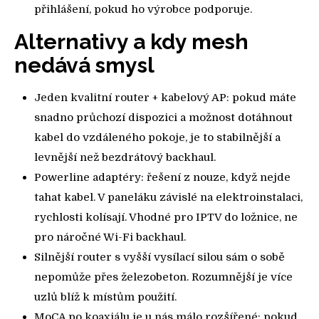
přihlášení, pokud ho výrobce podporuje.
Alternativy a kdy mesh
nedává smysl
Jeden kvalitní router + kabelový AP: pokud máte
snadno průchozí dispozici a možnost dotáhnout
kabel do vzdáleného pokoje, je to stabilnější a
levnější než bezdrátový backhaul.
Powerline adaptéry: řešení z nouze, když nejde
tahat kabel. V paneláku závislé na elektroinstalaci,
rychlosti kolísají. Vhodné pro IPTV do ložnice, ne
pro náročné Wi-Fi backhaul.
Silnější router s vyšší vysílací silou sám o sobě
nepomůže přes železobeton. Rozumnější je více
uzlů blíž k místům použití.
MoCA po koaxiálu je u nás málo rozšířené; pokud