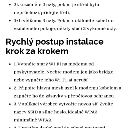
2kk: začněte 2 uzly, pokud je střed bytu
neprůchozí, přidejte třetí.
3+1: většinou 3 uzly. Pokud dotáhnete kabel do
vzdáleného pokoje, někdy stačí 2 výkonné uzly.
Rychlý postup instalace
krok za krokem
1. Vypněte starý Wi-Fi na modemu od
poskytovatele. Nechte modem jen jako bridge
nebo vypněte jeho Wi-Fi, ať neruší.
2. Připojte hlavní mesh uzel k modemu kabelem a
zapněte ho do zásuvky s přepěťovou ochranou.
3. V aplikaci výrobce vytvořte novou síť. Zvolte
název SSID a silné heslo, ideálně WPA3,
minimálně WPA2.