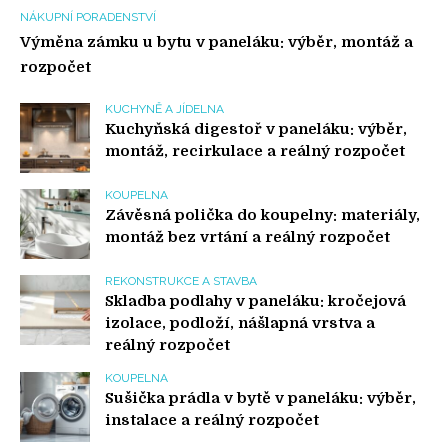
NÁKUPNÍ PORADENSTVÍ
Výměna zámku u bytu v paneláku: výběr, montáž a
rozpočet
KUCHYNĚ A JÍDELNA
Kuchyňská digestoř v paneláku: výběr,
montáž, recirkulace a reálný rozpočet
KOUPELNA
Závěsná polička do koupelny: materiály,
montáž bez vrtání a reálný rozpočet
REKONSTRUKCE A STAVBA
Skladba podlahy v paneláku: kročejová
izolace, podloží, nášlapná vrstva a
reálný rozpočet
KOUPELNA
Sušička prádla v bytě v paneláku: výběr,
instalace a reálný rozpočet