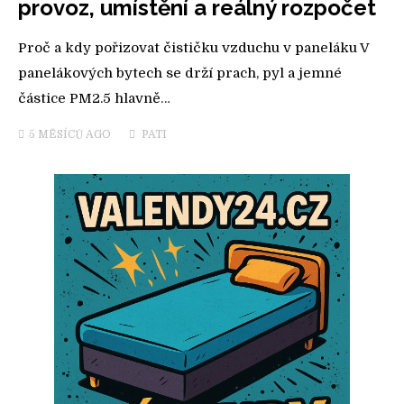
provoz, umístění a reálný rozpočet
Proč a kdy pořizovat čističku vzduchu v paneláku V
panelákových bytech se drží prach, pyl a jemné
částice PM2.5 hlavně…
5 MĚSÍCŮ
AGO
PATI