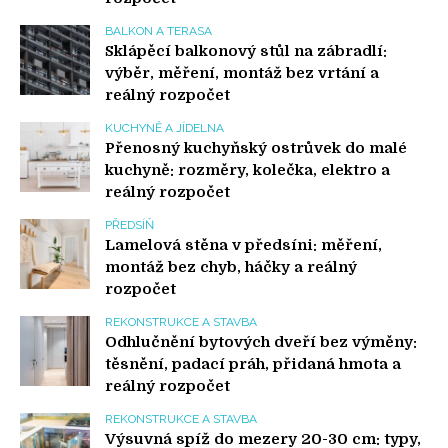
BALKON A TERASA
Sklápěcí balkonový stůl na zábradlí:
výběr, měření, montáž bez vrtání a
reálný rozpočet
KUCHYNĚ A JÍDELNA
Přenosný kuchyňský ostrůvek do malé
kuchyně: rozměry, kolečka, elektro a
reálný rozpočet
PŘEDSÍŇ
Lamelová stěna v předsíni: měření,
montáž bez chyb, háčky a reálný
rozpočet
REKONSTRUKCE A STAVBA
Odhlučnění bytových dveří bez výměny:
těsnění, padací práh, přidaná hmota a
reálný rozpočet
REKONSTRUKCE A STAVBA
Výsuvná spíž do mezery 20-30 cm: typy,