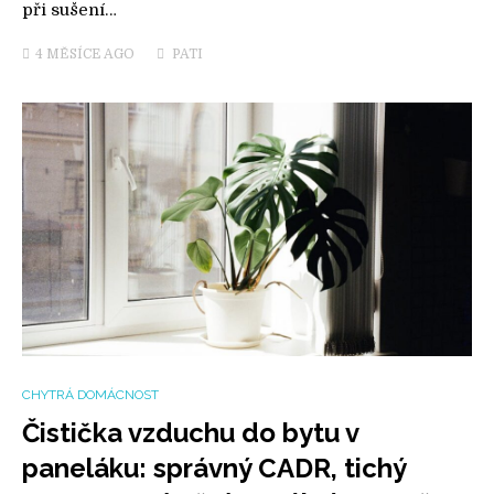
při sušení…
4 MĚSÍCE
AGO
PATI
CHYTRÁ DOMÁCNOST
Čistička vzduchu do bytu v
paneláku: správný CADR, tichý