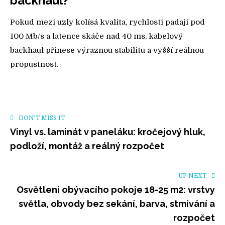
backhaul?
Pokud mezi uzly kolísá kvalita, rychlosti padají pod
100 Mb/s a latence skáče nad 40 ms, kabelový
backhaul přinese výraznou stabilitu a vyšší reálnou
propustnost.
DON'T MISS IT
Vinyl vs. laminát v paneláku: kročejový hluk,
podloží, montáž a reálný rozpočet
UP NEXT
Osvětlení obývacího pokoje 18-25 m2: vrstvy
světla, obvody bez sekání, barva, stmívání a
rozpočet