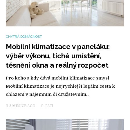
CHYTRÁ DOMÁCNOST
Mobilní klimatizace v paneláku:
výběr výkonu, tiché umístění,
těsnění okna a reálný rozpočet
Pro koho a kdy dává mobilní klimatizace smysl
Mobilní klimatizace je nejrychlejší legální cesta k
chlazení v nájemním či družstevním…
3 MĚSÍCE
AGO
PATI