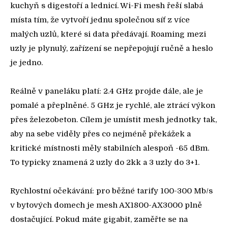
kuchyň s digestoří a lednicí. Wi-Fi mesh řeší slabá
místa tím, že vytvoří jednu společnou síť z více
malých uzlů, které si data předávají. Roaming mezi
uzly je plynulý, zařízení se nepřepojují ručně a heslo
je jedno.
Reálně v paneláku platí: 2.4 GHz projde dále, ale je
pomalé a přeplněné. 5 GHz je rychlé, ale ztrácí výkon
přes železobeton. Cílem je umístit mesh jednotky tak,
aby na sebe viděly přes co nejméně překážek a
kritické místnosti měly stabilních alespoň -65 dBm.
To typicky znamená 2 uzly do 2kk a 3 uzly do 3+1.
Rychlostní očekávání: pro běžné tarify 100-300 Mb/s
v bytových domech je mesh AX1800-AX3000 plně
dostačující. Pokud máte gigabit, zaměřte se na