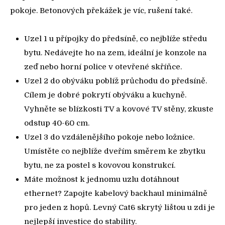
pokoje. Betonových překážek je víc, rušení také.
Uzel 1 u přípojky do předsíně, co nejblíže středu
bytu. Nedávejte ho na zem, ideální je konzole na
zeď nebo horní police v otevřené skříňce.
Uzel 2 do obýváku poblíž průchodu do předsíně.
Cílem je dobré pokrytí obýváku a kuchyně.
Vyhněte se blízkosti TV a kovové TV stěny, zkuste
odstup 40-60 cm.
Uzel 3 do vzdálenějšího pokoje nebo ložnice.
Umístěte co nejblíže dveřím směrem ke zbytku
bytu, ne za postel s kovovou konstrukcí.
Máte možnost k jednomu uzlu dotáhnout
ethernet? Zapojte kabelový backhaul minimálně
pro jeden z hopů. Levný Cat6 skrytý lištou u zdi je
nejlepší investice do stability.