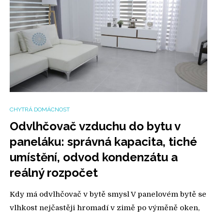
CHYTRÁ DOMÁCNOST
Odvlhčovač vzduchu do bytu v
paneláku: správná kapacita, tiché
umístění, odvod kondenzátu a
reálný rozpočet
Kdy má odvlhčovač v bytě smysl V panelovém bytě se
vlhkost nejčastěji hromadí v zimě po výměně oken,