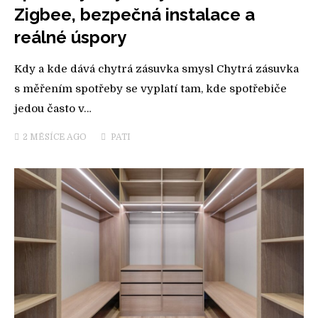
Zigbee, bezpečná instalace a
reálné úspory
Kdy a kde dává chytrá zásuvka smysl Chytrá zásuvka
s měřením spotřeby se vyplatí tam, kde spotřebiče
jedou často v…
2 MĚSÍCE
AGO
PATI