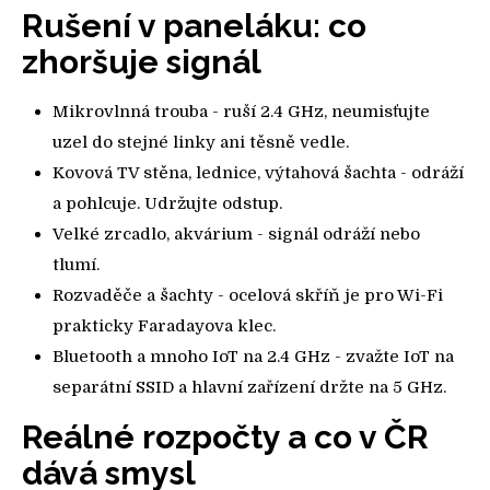
Rušení v paneláku: co
zhoršuje signál
Mikrovlnná trouba - ruší 2.4 GHz, neumisťujte
uzel do stejné linky ani těsně vedle.
Kovová TV stěna, lednice, výtahová šachta - odráží
a pohlcuje. Udržujte odstup.
Velké zrcadlo, akvárium - signál odráží nebo
tlumí.
Rozvaděče a šachty - ocelová skříň je pro Wi-Fi
prakticky Faradayova klec.
Bluetooth a mnoho IoT na 2.4 GHz - zvažte IoT na
separátní SSID a hlavní zařízení držte na 5 GHz.
Reálné rozpočty a co v ČR
dává smysl