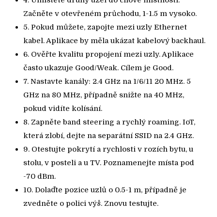
4. Umístěte druhý uzel do cílové místnosti.
Začněte v otevřeném průchodu, 1-1.5 m vysoko.
5. Pokud můžete, zapojte mezi uzly Ethernet
kabel. Aplikace by měla ukázat kabelový backhaul.
6. Ověřte kvalitu propojení mezi uzly. Aplikace
často ukazuje Good/Weak. Cílem je Good.
7. Nastavte kanály: 2.4 GHz na 1/6/11 20 MHz. 5
GHz na 80 MHz, případně snižte na 40 MHz,
pokud vidíte kolísání.
8. Zapněte band steering a rychlý roaming. IoT,
která zlobí, dejte na separátní SSID na 2.4 GHz.
9. Otestujte pokrytí a rychlosti v rozích bytu, u
stolu, v posteli a u TV. Poznamenejte místa pod
-70 dBm.
10. Dolaďte pozice uzlů o 0.5-1 m, případně je
zvedněte o polici výš. Znovu testujte.