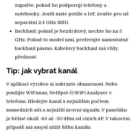
zapněte, pokud ho podporují telefony a
notebooky. Jestli máte potíže s IoT, zvažte pro ně
separátní 2.4 GHz SSID.
Backhaul: pokud je bezdrátový, nechte ho na 5
GHz. Pokud to model umí, preferujte samostatné
backhaul pásmo. Kabelový backhaul má vždy
přednost.
Tip: jak vybrat kanál
V aplikaci výrobce si zobrazte obsazenost. Nebo
použijte WiFiman, NetSpot či WiFi Analyzer v
telefonu. Hledejte kanál s nejnižším počtem
sousedních sítí a nejnižší úrovní signálu. V paneláku
je běžné okolí -65 až -50 dBm od cizích AP. V takovém
případě má smysl zúžit šířku kanálu.