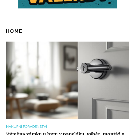
HOME
NÁKUPNÍ PORADENSTVÍ
Výměna zámku u bytu v paneláku: výběr, montáž a