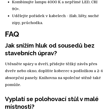
Kombinujte lampu 4000 K a nepřímé LED, CRI
90+.
Udělejte pořádek v kabelech - žlab, lišty, suché
zipy, průchodka.
FAQ
Jak snížím hluk od sousedů bez
stavebních úprav?
Utěsněte spáry u dveří, přidejte těžký závěs přes
dveře nebo okno, doplňte koberec s podložkou a 2-4
absorpční panely. Knihovna na společné stěně také
pomůže.
Vyplatí se polohovací stůl v malé
místnosti?