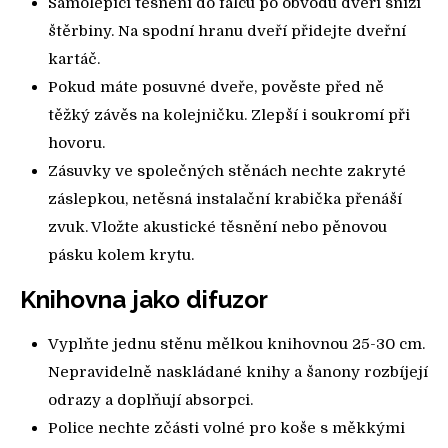
Samolepicí těsnění do falcu po obvodu dveří sníží
štěrbiny. Na spodní hranu dveří přidejte dveřní
kartáč.
Pokud máte posuvné dveře, pověste před ně
těžký závěs na kolejničku. Zlepší i soukromí při
hovoru.
Zásuvky ve společných stěnách nechte zakryté
záslepkou, netěsná instalační krabička přenáší
zvuk. Vložte akustické těsnění nebo pěnovou
pásku kolem krytu.
Knihovna jako difuzor
Vyplňte jednu stěnu mělkou knihovnou 25-30 cm.
Nepravidelně naskládané knihy a šanony rozbíjejí
odrazy a doplňují absorpci.
Police nechte zčásti volné pro koše s měkkými