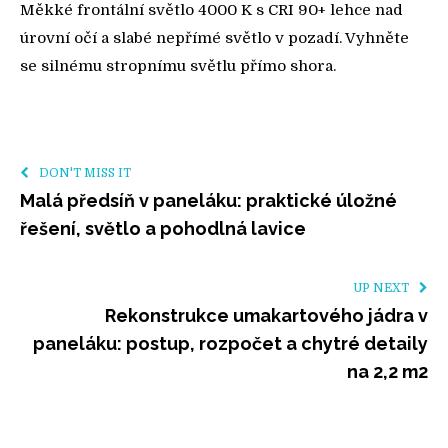
Měkké frontální světlo 4000 K s CRI 90+ lehce nad
úrovní očí a slabé nepřímé světlo v pozadí. Vyhněte
se silnému stropnímu světlu přímo shora.
DON'T MISS IT
Malá předsíň v paneláku: praktické úložné
řešení, světlo a pohodlná lavice
UP NEXT
Rekonstrukce umakartového jádra v
paneláku: postup, rozpočet a chytré detaily
na 2,2 m2