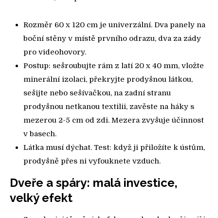
Rozměr 60 x 120 cm je univerzální. Dva panely na
boční stěny v místě prvního odrazu, dva za zády
pro videohovory.
Postup: sešroubujte rám z latí 20 x 40 mm, vložte
minerální izolaci, překryjte prodyšnou látkou,
sešijte nebo sešívačkou, na zadní stranu
prodyšnou netkanou textilii, zavěste na háky s
mezerou 2-5 cm od zdi. Mezera zvyšuje účinnost
v basech.
Látka musí dýchat. Test: když ji přiložíte k ústům,
prodyšně přes ni vyfouknete vzduch.
Dveře a spáry: malá investice,
velký efekt