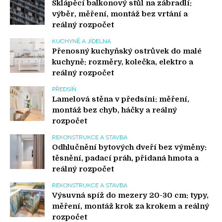
Sklápěcí balkonový stůl na zábradlí:
výběr, měření, montáž bez vrtání a
reálný rozpočet
KUCHYNĚ A JÍDELNA
Přenosný kuchyňský ostrůvek do malé
kuchyně: rozměry, kolečka, elektro a
reálný rozpočet
PŘEDSÍŇ
Lamelová stěna v předsíni: měření,
montáž bez chyb, háčky a reálný
rozpočet
REKONSTRUKCE A STAVBA
Odhlučnění bytových dveří bez výměny:
těsnění, padací práh, přidaná hmota a
reálný rozpočet
REKONSTRUKCE A STAVBA
Výsuvná spíž do mezery 20-30 cm: typy,
měření, montáž krok za krokem a reálný
rozpočet