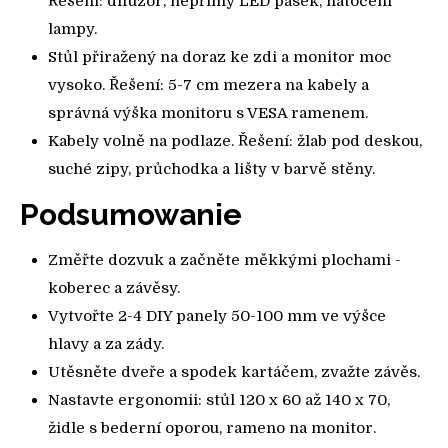
Řešení: difuzor, nepřímý LED pásek, natočení
lampy.
Stůl přiražený na doraz ke zdi a monitor moc
vysoko. Řešení: 5-7 cm mezera na kabely a
správná výška monitoru s VESA ramenem.
Kabely volně na podlaze. Řešení: žlab pod deskou,
suché zipy, průchodka a lišty v barvě stěny.
Podsumowanie
Změřte dozvuk a začněte měkkými plochami -
koberec a závěsy.
Vytvořte 2-4 DIY panely 50-100 mm ve výšce
hlavy a za zády.
Utěsněte dveře a spodek kartáčem, zvažte závěs.
Nastavte ergonomii: stůl 120 x 60 až 140 x 70,
židle s bederní oporou, rameno na monitor.