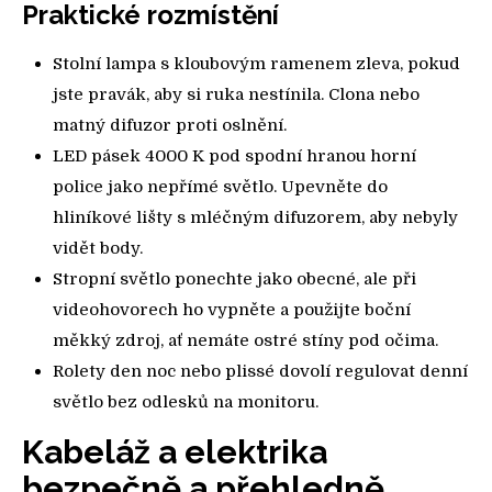
Praktické rozmístění
Stolní lampa s kloubovým ramenem zleva, pokud
jste pravák, aby si ruka nestínila. Clona nebo
matný difuzor proti oslnění.
LED pásek 4000 K pod spodní hranou horní
police jako nepřímé světlo. Upevněte do
hliníkové lišty s mléčným difuzorem, aby nebyly
vidět body.
Stropní světlo ponechte jako obecné, ale při
videohovorech ho vypněte a použijte boční
měkký zdroj, ať nemáte ostré stíny pod očima.
Rolety den noc nebo plissé dovolí regulovat denní
světlo bez odlesků na monitoru.
Kabeláž a elektrika
bezpečně a přehledně