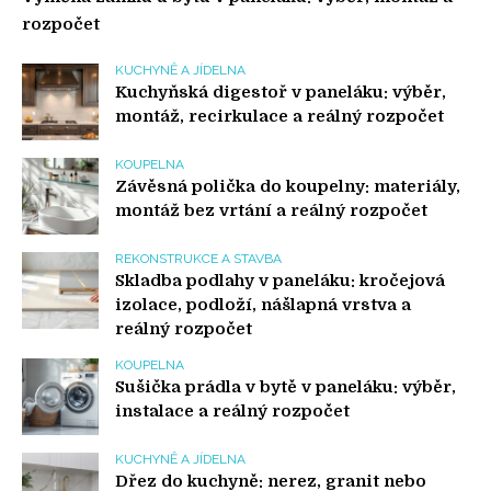
rozpočet
KUCHYNĚ A JÍDELNA
Kuchyňská digestoř v paneláku: výběr,
montáž, recirkulace a reálný rozpočet
KOUPELNA
Závěsná polička do koupelny: materiály,
montáž bez vrtání a reálný rozpočet
REKONSTRUKCE A STAVBA
Skladba podlahy v paneláku: kročejová
izolace, podloží, nášlapná vrstva a
reálný rozpočet
KOUPELNA
Sušička prádla v bytě v paneláku: výběr,
instalace a reálný rozpočet
KUCHYNĚ A JÍDELNA
Dřez do kuchyně: nerez, granit nebo