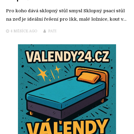
Pro koho dává sklopný stůl smysl Sklopný psací stůl
na zeď je ideální řešení pro 1kk, malé ložnice, kout v…
4 MĚSÍCE
AGO
PATI