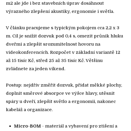
m2 ale jde i bez stavebních úprav dosáhnout
výrazného zlepšení akustiky, ergonomie i světla.
V článku pracujeme s typickým pokojem cca 2,2 x 3
m. Cíl je snížit dozvuk pod 0,4 s, omezit průnik hluku
dveřmi a zlepšit srozumitelnost hovoru na
videokonferencích. Rozpočet v základní variantě 12
až 15 tisíc Kč, střed 25 až 35 tisíc Kč. Většinu
zvládnete za jeden víkend.
Postup: nejdřív změřit dozvuk, přidat měkké plochy,
doplnit směrové absorpce ve výšce hlavy, utěsnit
spáry u dveří, zlepšit světlo a ergonomii, nakonec
kabeláž a organizace.
Micro-BOM
- materiál a vybavení pro ztišení a