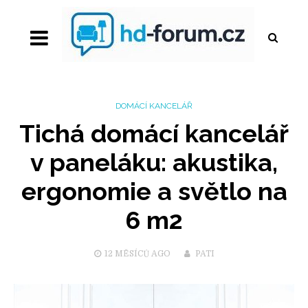
DOMÁCÍ KANCELÁŘ
Tichá domácí kancelář
v paneláku: akustika,
ergonomie a světlo na
6 m2
12 MĚSÍCŮ
AGO
PATI