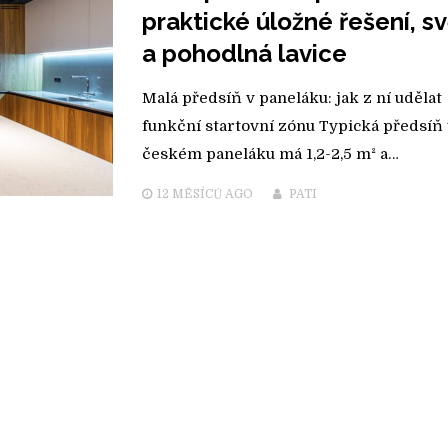
praktické úložné řešení, sv
a pohodlná lavice
Malá předsíň v paneláku: jak z ní udělat
funkční startovní zónu Typická předsíň
českém paneláku má 1,2-2,5 m² a…
12 MĚSÍCŮ
AGO
PATI