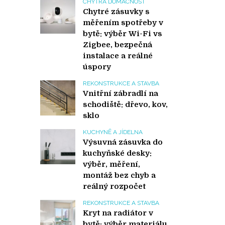
CHYTRÁ DOMÁCNOST
Chytré zásuvky s
měřením spotřeby v
bytě: výběr Wi-Fi vs
Zigbee, bezpečná
instalace a reálné
úspory
REKONSTRUKCE A STAVBA
Vnitřní zábradlí na
schodiště: dřevo, kov,
sklo
KUCHYNĚ A JÍDELNA
Výsuvná zásuvka do
kuchyňské desky:
výběr, měření,
montáž bez chyb a
reálný rozpočet
REKONSTRUKCE A STAVBA
Kryt na radiátor v
bytě: výběr materiálu,