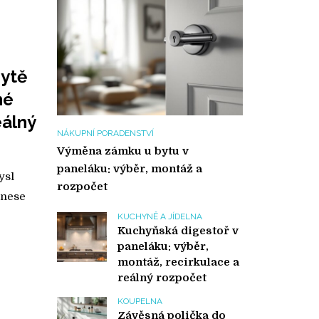
bytě
né
eálný
NÁKUPNÍ PORADENSTVÍ
Výměna zámku u bytu v
paneláku: výběr, montáž a
ysl
rozpočet
inese
KUCHYNĚ A JÍDELNA
Kuchyňská digestoř v
paneláku: výběr,
montáž, recirkulace a
reálný rozpočet
KOUPELNA
Závěsná polička do