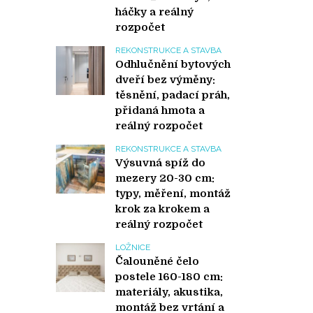
háčky a reálný
rozpočet
REKONSTRUKCE A STAVBA
Odhlučnění bytových
dveří bez výměny:
těsnění, padací práh,
přidaná hmota a
reálný rozpočet
REKONSTRUKCE A STAVBA
Výsuvná spíž do
mezery 20-30 cm:
typy, měření, montáž
krok za krokem a
reálný rozpočet
LOŽNICE
Čalouněné čelo
postele 160-180 cm:
materiály, akustika,
montáž bez vrtání a