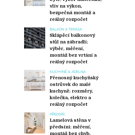
vliv na výkon,
bezpečná montáž a
reálný rozpočet
BALKON A TERASA
Sklápěcí balkonový
stůl na zábradlí:
výběr, měření,
montáž bez vrtání a
reálný rozpočet
KUCHYNĚ A JÍDELNA
Přenosný kuchyňský
ostrůvek do malé
kuchyně: rozměry,
kolečka, elektro a
reálný rozpočet
PŘEDSÍŇ
Lamelová stěna v
předsíni: měření,
montáž bez chyb,