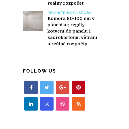
reálný rozpočet
REKONSTRUKCE A STAVBA
Komora 80-100 cm v
paneláku: regály,
kotvení do panelu i
sádrokartonu, větrání
a reálné rozpočty
FOLLOW US