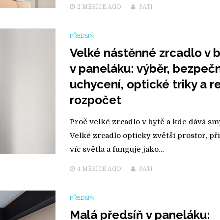
2 MĚSÍCE
AGO
PATI
PŘEDSÍŇ
Velké nástěnné zrcadlo v 
v paneláku: výběr, bezpeč
uchycení, optické triky a r
rozpočet
Proč velké zrcadlo v bytě a kde dává sm
Velké zrcadlo opticky zvětší prostor, př
víc světla a funguje jako…
4 MĚSÍCE
AGO
PATI
PŘEDSÍŇ
Malá předsíň v paneláku: