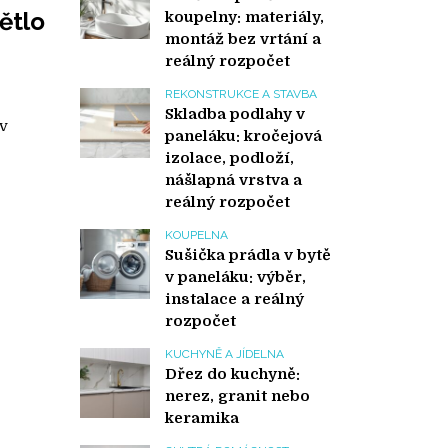
ětlo
koupelny: materiály,
montáž bez vrtání a
reálný rozpočet
REKONSTRUKCE A STAVBA
Skladba podlahy v
 v
paneláku: kročejová
izolace, podloží,
nášlapná vrstva a
reálný rozpočet
KOUPELNA
Sušička prádla v bytě
v paneláku: výběr,
instalace a reálný
rozpočet
KUCHYNĚ A JÍDELNA
Dřez do kuchyně:
nerez, granit nebo
keramika