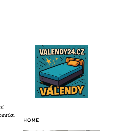
:
ní
 omítku
HOME