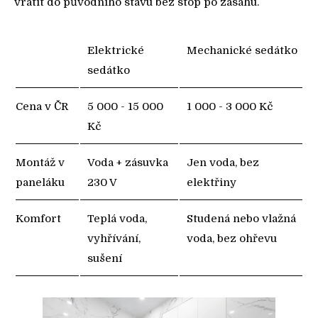
vrátit do původního stavu bez stop po zásahu.
Elektrické
Mechanické sedátko
sedátko
Cena v ČR
5 000 - 15 000
1 000 - 3 000 Kč
Kč
Montáž v
Voda + zásuvka
Jen voda, bez
paneláku
230 V
elektřiny
Komfort
Teplá voda,
Studená nebo vlažná
vyhřívání,
voda, bez ohřevu
sušení