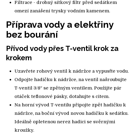
Filtrace - drobný sítkový filtr před sedátkem
omezí zanášení trysky vodním kamenem.
Příprava vody a elektřiny
bez bourání
Přívod vody přes T-ventil krok za
krokem
Uzavřete rohový ventil k nádržce a vypusťte vodu.
Odpojte hadičku k nádržce, na ventil našroubujte
T-ventil 3/8″ se zpětným ventilem. Použijte pár
otáček teflonové pásky, dotahujte s citem.
Na horní vývod T-ventilu připojte zpět hadičku k
nádržce, na boční vývod novou hadičku k sedátku.
Ideálně opletenou nerez hadici se svěrnými
kroužky.