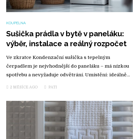
KOUPELNA
Sušička prádla v bytě v paneláku:
výběr, instalace a reálný rozpočet
Ve zkratce Kondenzační sušička s tepelným
čerpadlem je nejvhodnější do paneláku – má nízkou
spotřebu a nevyžaduje odvětrání. Umístění: ideálně…
2 MĚSÍCE
AGO
PATI