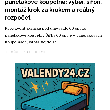
panelákové koupelně: výběr, sifon,
montáž krok za krokem a reálný
rozpočet
Proč zvolit skříňku pod umyvadlo 60 cm do
panelákové koupelny Šířka 60 cm je v panelákových
koupelnách jistota: vejde se…
5 MĚSÍCŮ
AGO
PATI