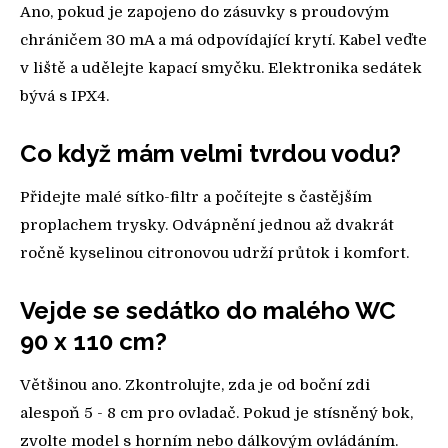
Ano, pokud je zapojeno do zásuvky s proudovým
chráničem 30 mA a má odpovídající krytí. Kabel veďte
v liště a udělejte kapací smyčku. Elektronika sedátek
bývá s IPX4.
Co když mám velmi tvrdou vodu?
Přidejte malé sítko-filtr a počítejte s častějším
proplachem trysky. Odvápnění jednou až dvakrát
ročně kyselinou citronovou udrží průtok i komfort.
Vejde se sedátko do malého WC
90 x 110 cm?
Většinou ano. Zkontrolujte, zda je od boční zdi
alespoň 5 - 8 cm pro ovladač. Pokud je stísněný bok,
zvolte model s horním nebo dálkovým ovládáním.