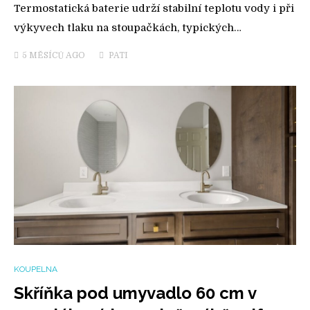
Termostatická baterie udrží stabilní teplotu vody i při
výkyvech tlaku na stoupačkách, typických…
5 MĚSÍCŮ
AGO
PATI
KOUPELNA
Skříňka pod umyvadlo 60 cm v