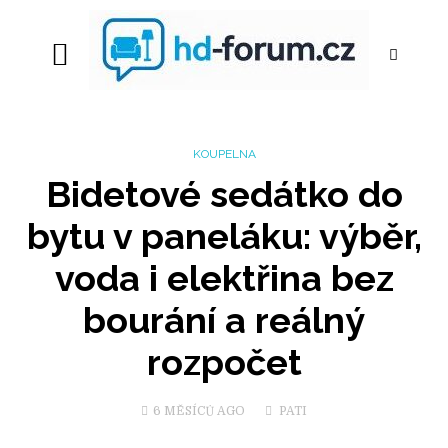
KOUPELNA
Bidetové sedátko do
bytu v paneláku: výběr,
voda i elektřina bez
bourání a reálný
rozpočet
6 MĚSÍCŮ
AGO
PATI