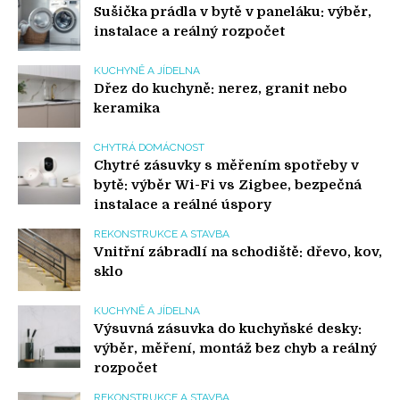
Sušička prádla v bytě v paneláku: výběr,
instalace a reálný rozpočet
KUCHYNĚ A JÍDELNA
Dřez do kuchyně: nerez, granit nebo
keramika
CHYTRÁ DOMÁCNOST
Chytré zásuvky s měřením spotřeby v
bytě: výběr Wi-Fi vs Zigbee, bezpečná
instalace a reálné úspory
REKONSTRUKCE A STAVBA
Vnitřní zábradlí na schodiště: dřevo, kov,
sklo
KUCHYNĚ A JÍDELNA
Výsuvná zásuvka do kuchyňské desky:
výběr, měření, montáž bez chyb a reálný
rozpočet
REKONSTRUKCE A STAVBA