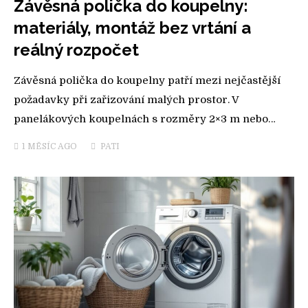
Závěsná polička do koupelny:
materiály, montáž bez vrtání a
reálný rozpočet
Závěsná polička do koupelny patří mezi nejčastější
požadavky při zařizování malých prostor. V
panelákových koupelnách s rozměry 2×3 m nebo…
1 MĚSÍC
AGO
PATI