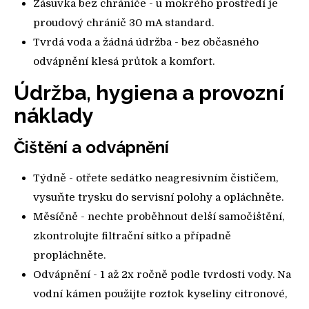
Zásuvka bez chrániče - u mokrého prostředí je
proudový chránič 30 mA standard.
Tvrdá voda a žádná údržba - bez občasného
odvápnění klesá průtok a komfort.
Údržba, hygiena a provozní
náklady
Čištění a odvápnění
Týdně - otřete sedátko neagresivním čističem,
vysuňte trysku do servisní polohy a opláchněte.
Měsíčně - nechte proběhnout delší samočištění,
zkontrolujte filtrační sítko a případně
propláchněte.
Odvápnění - 1 až 2x ročně podle tvrdosti vody. Na
vodní kámen použijte roztok kyseliny citronové,