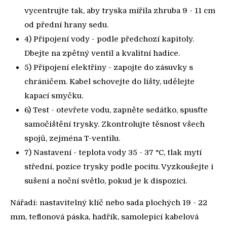
vycentrujte tak, aby tryska mířila zhruba 9 - 11 cm
od přední hrany sedu.
4) Připojení vody - podle předchozí kapitoly.
Dbejte na zpětný ventil a kvalitní hadice.
5) Připojení elektřiny - zapojte do zásuvky s
chráničem. Kabel schovejte do lišty, udělejte
kapací smyčku.
6) Test - otevřete vodu, zapněte sedátko, spusťte
samočištění trysky. Zkontrolujte těsnost všech
spojů, zejména T-ventilu.
7) Nastavení - teplota vody 35 - 37 °C, tlak mytí
střední, pozice trysky podle pocitu. Vyzkoušejte i
sušení a noční světlo, pokud je k dispozici.
Nářadí: nastavitelný klíč nebo sada plochých 19 - 22
mm, teflonová páska, hadřík, samolepicí kabelová