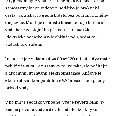
V typickém bytě v paneláku nemívá WC prostor na
samostatný bidet. Bidetové sedátko je praktická
cesta, jak získat hygienu bidetu bez bourání a změny
dispozice. Montuje se místo klasického prkénka a
vodu bere ze stejného přívodu jako nádržka.
Elektrické sedátko navíc ohřívá vodu, sedátko i
vzduch pro sušení.
Instalace jde zvládnout za 60 až 120 minut, když máte
poblíž zásuvku. Bez zásuvky to lze také, ale počítejte
s drobnými úpravami elektroinstalace. Klíčové je
zkontrolovat kompatibilitu s WC mísou a bezpečný
přívod vody.
V nájmu je sedátko výhodné: vše je reverzibilní. T-
kus na přívodu vody a držák sedátka lze kdykoli