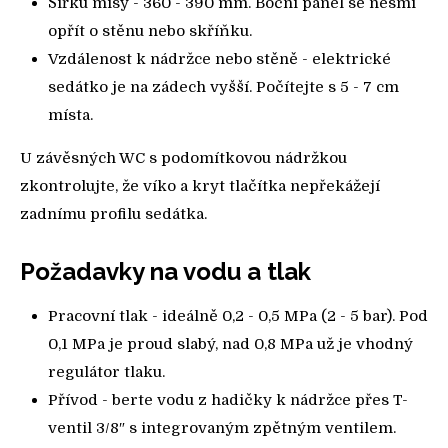
Šířku mísy - 360 - 390 mm. Boční panel se nesmí
opřít o stěnu nebo skříňku.
Vzdálenost k nádržce nebo stěně - elektrické
sedátko je na zádech vyšší. Počítejte s 5 - 7 cm
místa.
U závěsných WC s podomítkovou nádržkou
zkontrolujte, že víko a kryt tlačítka nepřekážejí
zadnímu profilu sedátka.
Požadavky na vodu a tlak
Pracovní tlak - ideálně 0,2 - 0,5 MPa (2 - 5 bar). Pod
0,1 MPa je proud slabý, nad 0,8 MPa už je vhodný
regulátor tlaku.
Přívod - berte vodu z hadičky k nádržce přes T-
ventil 3/8″ s integrovaným zpětným ventilem.