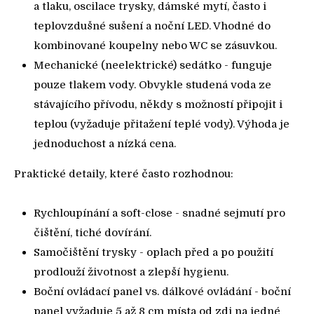
a tlaku, oscilace trysky, dámské mytí, často i
teplovzdušné sušení a noční LED. Vhodné do
kombinované koupelny nebo WC se zásuvkou.
Mechanické (neelektrické) sedátko - funguje
pouze tlakem vody. Obvykle studená voda ze
stávajícího přívodu, někdy s možností připojit i
teplou (vyžaduje přitažení teplé vody). Výhoda je
jednoduchost a nízká cena.
Praktické detaily, které často rozhodnou:
Rychloupínání a soft-close - snadné sejmutí pro
čištění, tiché dovírání.
Samočištění trysky - oplach před a po použití
prodlouží životnost a zlepší hygienu.
Boční ovládací panel vs. dálkové ovládání - boční
panel vyžaduje 5 až 8 cm místa od zdi na jedné