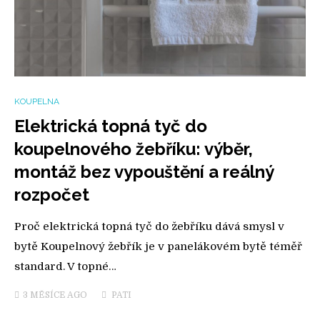
KOUPELNA
Elektrická topná tyč do
koupelnového žebříku: výběr,
montáž bez vypouštění a reálný
rozpočet
Proč elektrická topná tyč do žebříku dává smysl v
bytě Koupelnový žebřík je v panelákovém bytě téměř
standard. V topné…
3 MĚSÍCE
AGO
PATI