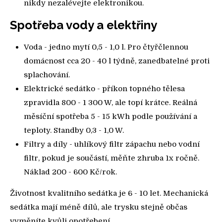
nikdy nezalévejte elektronikou.
Spotřeba vody a elektřiny
Voda - jedno mytí 0,5 - 1,0 l. Pro čtyřčlennou
domácnost cca 20 - 40 l týdně, zanedbatelné proti
splachování.
Elektrické sedátko - příkon topného tělesa
zpravidla 800 - 1 300 W, ale topí krátce. Reálná
měsíční spotřeba 5 - 15 kWh podle používání a
teploty. Standby 0,3 - 1,0 W.
Filtry a díly - uhlíkový filtr zápachu nebo vodní
filtr, pokud je součástí, měňte zhruba 1x ročně.
Náklad 200 - 600 Kč/rok.
Životnost kvalitního sedátka je 6 - 10 let. Mechanická
sedátka mají méně dílů, ale trysku stejně občas
vyměníte kvůli opotřebení.